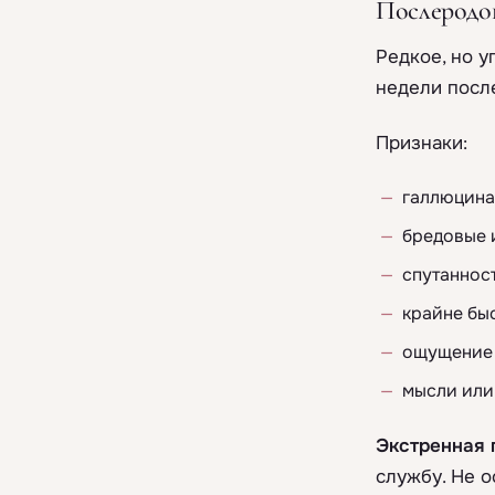
Послеродов
Редкое, но 
недели после
Признаки:
галлюцинац
бредовые 
спутаннос
крайне бы
ощущение 
мысли или
Экстренная 
службу. Не о