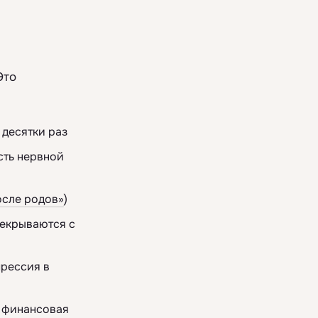
Это
 десятки раз
сть нервной
осле родов»
)
рекрываются с
прессия в
, финансовая