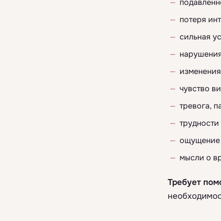
подавленн
потеря инт
сильная ус
нарушения 
изменения
чувство ви
тревога, п
трудности
ощущение 
мысли о в
Требует пом
необходимос