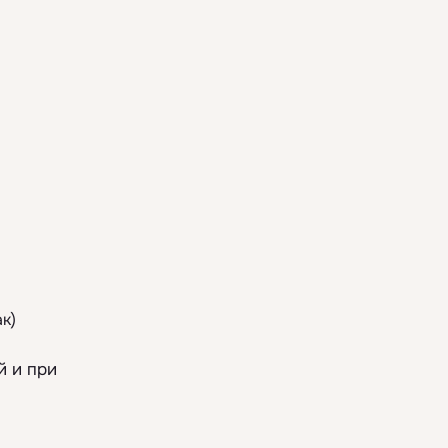
к)
й и при