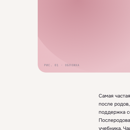
РИС. 01 · ОБЛОЖКА
Самая часта
после родов,
поддержка се
Послеродова
учебника. Ча