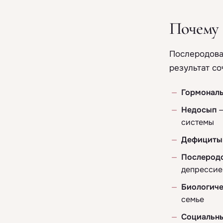
Почему 
Послеродовая
результат со
Гормональ
Недосып
—
системы
Дефициты
Послерод
депрессие
Биологиче
семье
Социальны