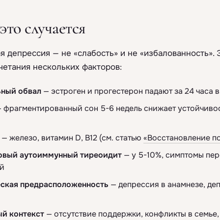
это случается
 депрессия — не «слабость» и не «избалованность». 
четания нескольких факторов:
ный обвал
— эстроген и прогестерон падают за 24 часа в
 фрагментированный сон 5-6 недель снижает устойчиво
— железо, витамин D, B12 (см. статью
«Восстановление п
овый аутоиммунный тиреоидит
— у 5-10%, симптомы пе
й
ская предрасположенность
— депрессия в анамнезе, де
й контекст
— отсутствие поддержки, конфликты в семье