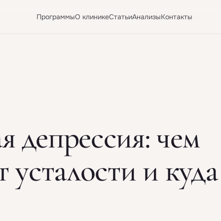
Программы
О клинике
Статьи
Анализы
Контакты
я депрессия: чем
т усталости и куда