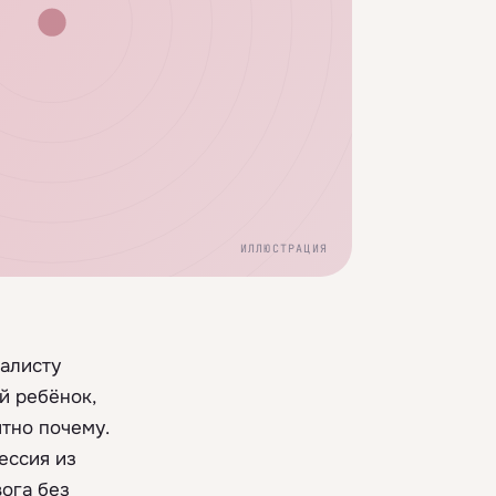
ИЛЛЮСТРАЦИЯ
иалисту
й ребёнок,
ятно почему.
ессия из
вога без