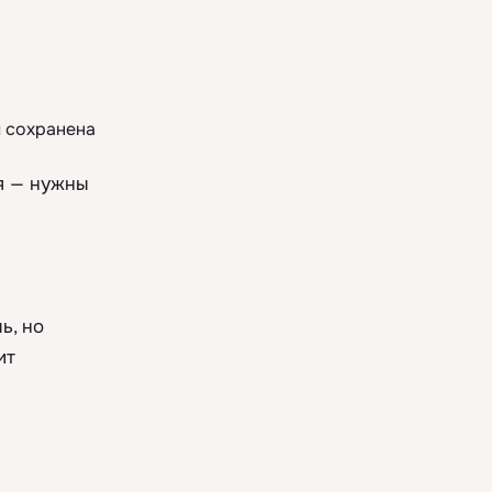
м сохранена
я — нужны
ь, но
ит