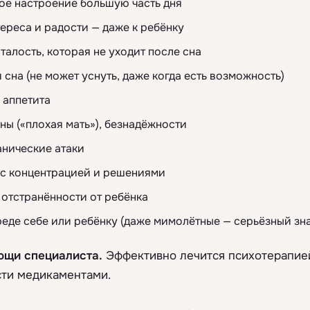
ое настроение большую часть дня
ереса и радости — даже к ребёнку
талость, которая не уходит после сна
сна (не может уснуть, даже когда есть возможность)
 аппетита
ны («плохая мать»), безнадёжности
анические атаки
 с концентрацией и решениями
отстранённости от ребёнка
реде себе или ребёнку (даже мимолётные — серьёзный зна
ощи специалиста.
Эффективно лечится психотерапие
ти медикаментами.