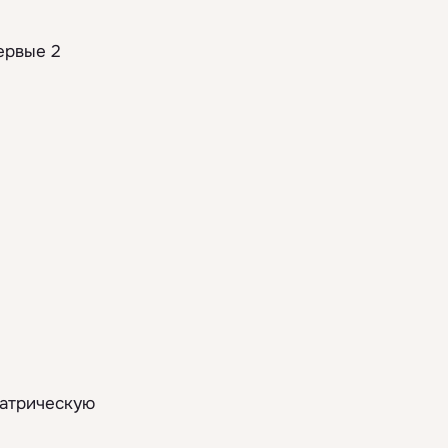
ервые 2
иатрическую