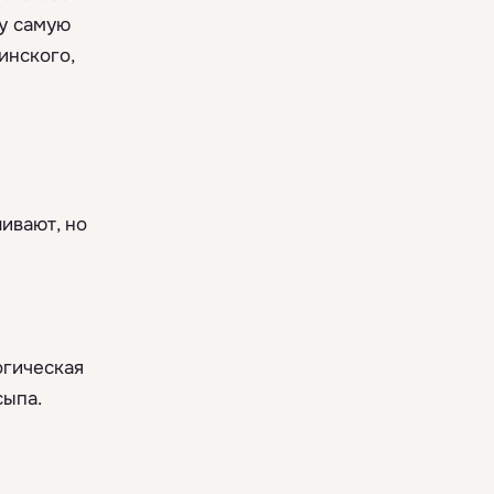
ту самую
инского,
ивают, но
огическая
сыпа.