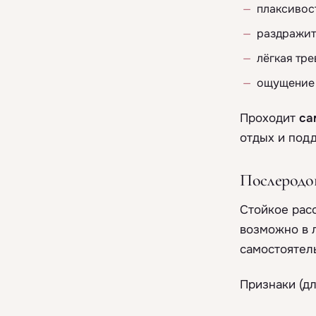
плаксивос
раздражит
лёгкая тр
ощущение 
Проходит
са
отдых и под
Послеродов
Стойкое рас
возможно в 
самостоятел
Признаки (дл