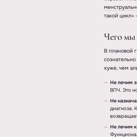
менструальн
такой цикл» 
Чего мы 
В плановой г
сознательно 
хуже, чем ал
Не лечим 
ВПЧ. Это н
Не назнач
диагноза. 
возвращает
Не лечим 
Функционал