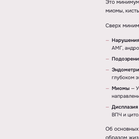
Это минимум
миомы, кист
Сверх миним
Нарушения
АМГ, андро
Подозрени
Эндометри
глубоком э
Миомы
— У
направлени
Дисплазия
ВПЧ и цито
Об основных
образом жиз