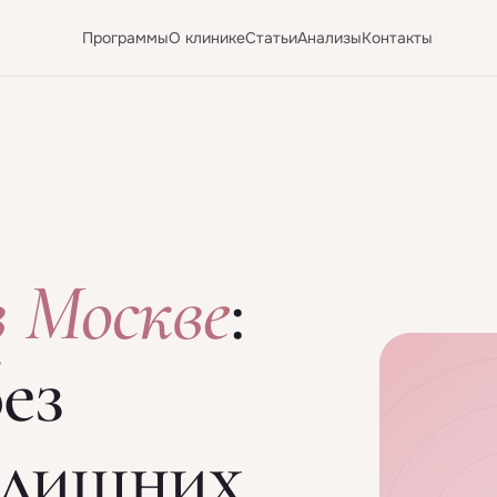
Программы
О клинике
Статьи
Анализы
Контакты
в Москве
:
ез
 лишних