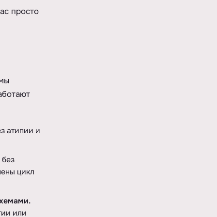
вас просто
 мы
аботают
ез атипии и
без
мены цикл
хемами.
гии или