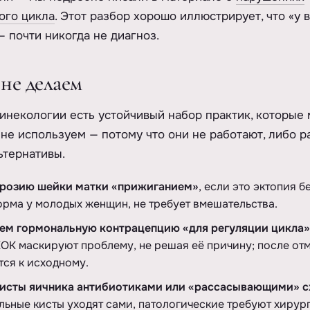
ого цикла
. Этот разбор хорошо иллюстрирует, что «у 
— почти никогда не диагноз.
не делаем
инекологии есть устойчивый набор практик, которые
не используем — потому что они не работают, либо р
ьтернативы.
эрозию шейки матки «прижиганием»
, если это эктопия б
орма у молодых женщин, не требует вмешательства.
аем гормональную контрацепцию «для регуляции цикла»
КОК маскируют проблему, не решая её причину; после от
ся к исходному.
кисты яичника антибиотиками или «рассасывающими» с
ьные кисты уходят сами, патологические требуют хирур