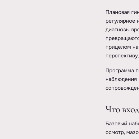
Плановая гин
регулярное н
диагнозы вр
превращаютс
прицелом на 
перспективу.
Программа п
наблюдения 
сопровожден
Что вход
Базовый набо
осмотр, мазо