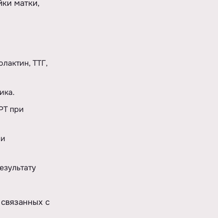
ки матки,
лактин, ТТГ,
ика.
РТ при
ли
езультату
 связанных с