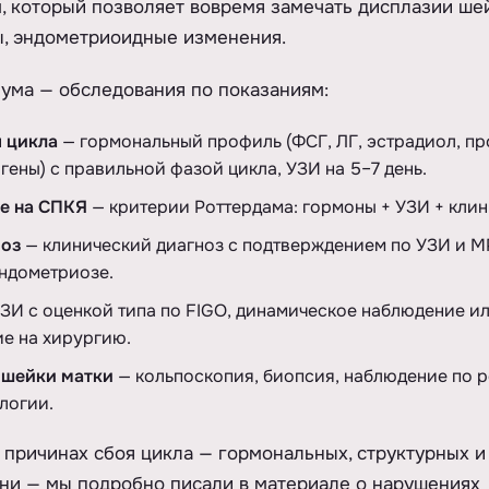
, который позволяет вовремя замечать дисплазии шей
ы, эндометриоидные изменения.
ума — обследования по показаниям:
 цикла
— гормональный профиль (ФСГ, ЛГ, эстрадиол, про
гены) с правильной фазой цикла, УЗИ на 5–7 день.
е на СПКЯ
— критерии Роттердама: гормоны + УЗИ + клин
оз
— клинический диагноз с подтверждением по УЗИ и М
ндометриозе.
ЗИ с оценкой типа по FIGO, динамическое наблюдение и
е на хирургию.
 шейки матки
— кольпоскопия, биопсия, наблюдение по р
логии.
 причинах сбоя цикла — гормональных, структурных и
ни — мы подробно писали в материале о
нарушениях