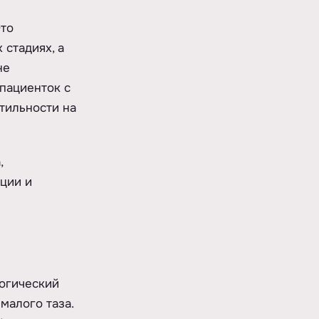
Это
 стадиях, а
не
пациенток с
тильности на
,
ции и
логический
малого таза.