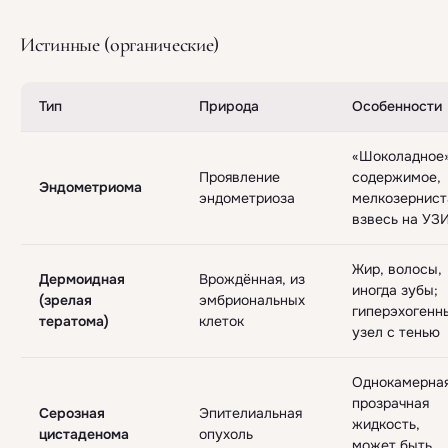
Истинные (органические)
Тип
Природа
Особенности
«Шоколадное
Проявление
содержимое,
Эндометриома
эндометриоза
мелкозернист
взвесь на УЗ
Жир, волосы,
Дермоидная
Врождённая, из
иногда зубы;
(зрелая
эмбриональных
гиперэхогенн
тератома)
клеток
узел с тенью
Однокамерная
прозрачная
Серозная
Эпителиальная
жидкость,
цистаденома
опухоль
может быть