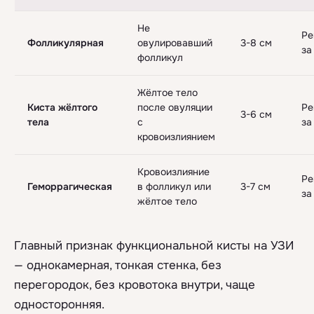
Не
Ре
Фолликулярная
овулировавший
3-8 см
за
фолликул
Жёлтое тело
Киста жёлтого
после овуляции
Ре
3-6 см
тела
с
за
кровоизлиянием
Кровоизлияние
Ре
Геморрагическая
в фолликул или
3-7 см
за
жёлтое тело
Главный признак функциональной кисты на УЗИ
— однокамерная, тонкая стенка, без
перегородок, без кровотока внутри, чаще
односторонняя.