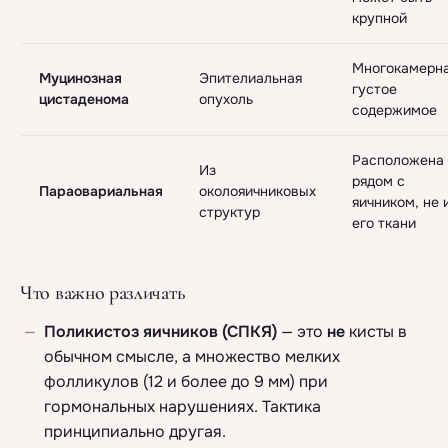
крупной
Многокамерна
Муцинозная
Эпителиальная
густое
цистаденома
опухоль
содержимое
Расположена
Из
рядом с
Параовариальная
околояичниковых
яичником, не 
структур
его ткани
Что важно различать
Поликистоз яичников (СПКЯ)
— это
не
кисты в
обычном смысле, а множество мелких
фолликулов (12 и более до 9 мм) при
гормональных нарушениях. Тактика
принципиально другая.