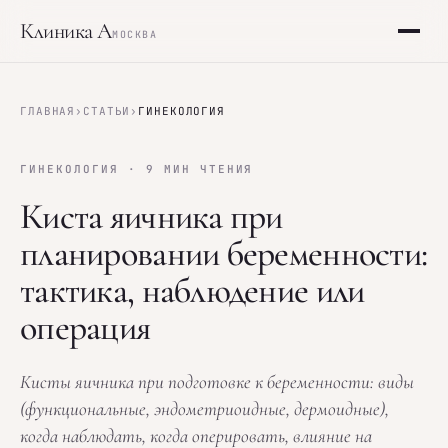
Клиника А
МОСКВА
Программы
ГЛАВНАЯ
›
СТАТЬИ
›
ГИНЕКОЛОГИЯ
О клинике
ГИНЕКОЛОГИЯ · 9 МИН ЧТЕНИЯ
Киста яичника при
Статьи
планировании беременности:
Анализы
тактика, наблюдение или
Контакты
операция
Записаться
Кисты яичника при подготовке к беременности: виды
(функциональные, эндометриоидные, дермоидные),
когда наблюдать, когда оперировать, влияние на